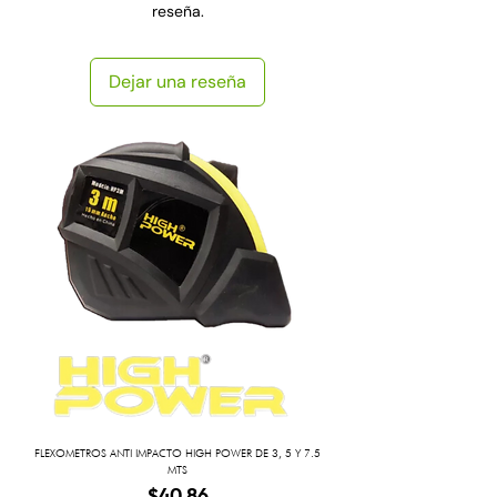
reseña.
Dejar una reseña
FLEXOMETROS ANTI IMPACTO HIGH POWER DE 3, 5 Y 7.5
MTS
Precio