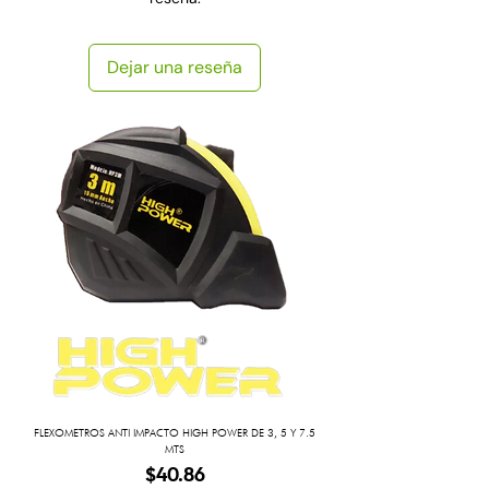
Dejar una reseña
FLEXOMETROS ANTI IMPACTO HIGH POWER DE 3, 5 Y 7.5
MTS
Precio
$40.86