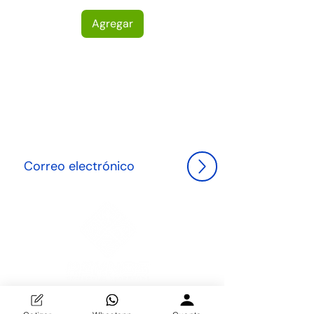
Agregar
NEWLETTER
Suscríbete hoy y sé el primero en descubrir las últimas
tendencias en herrería y decoración, además de
recibir ofertas exclusivas para transformar tu espacio
con elegancia."
Descubre la excelencia en herrería y decoración en
Distribuidora REHNOS. Especializados en