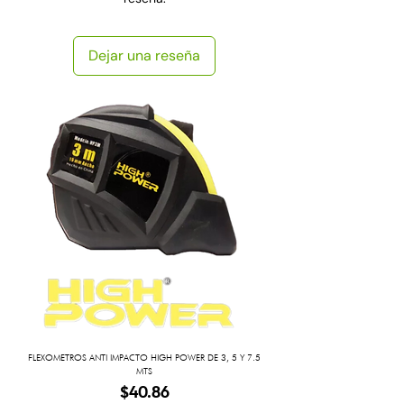
Dejar una reseña
FLEXOMETROS ANTI IMPACTO HIGH POWER DE 3, 5 Y 7.5
MTS
Precio
$40.86