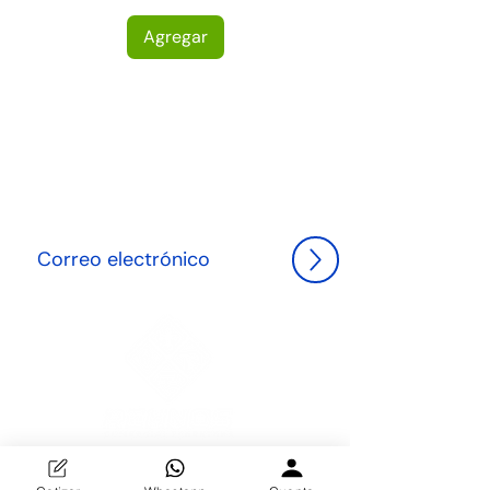
Agregar
NEWLETTER
Suscríbete hoy y sé el primero en descubrir las últimas
tendencias en herrería y decoración, además de
recibir ofertas exclusivas para transformar tu espacio
con elegancia."
Descubre la excelencia en herrería y decoración en
Distribuidora REHNOS. Especializados en