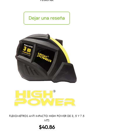
Dejar una reseña
FLEXOMETROS ANTI IMPACTO HIGH POWER DE 3, 5 Y 7.5
MTS
Precio
$40.86