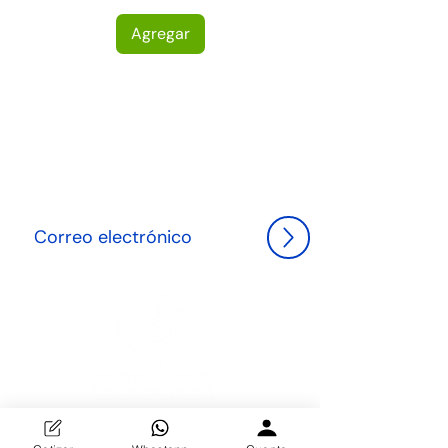
Agregar
NEWLETTER
Suscríbete hoy y sé el primero en descubrir las últimas
tendencias en herrería y decoración, además de
recibir ofertas exclusivas para transformar tu espacio
con elegancia."
Descubre la excelencia en herrería y decoración en
Distribuidora REHNOS. Especializados en