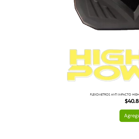
FLEXOMETROS ANTI IMPACTO HIGH 
Preci
$40.8
Agreg