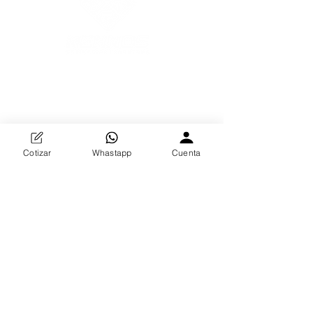
Descubre la excelencia en herrería y decoración en
Distribuidora REHNOS. Especializados en
protecciones de puertas, decoración de cortinas,
forjados y fundición de bronce, ofrecemos productos
duraderos y elegantes. Nuestra dedicación a la
calidad y la creatividad transformará tus espacios
Cotizar
Whastapp
Cuenta
con estilo incomparable.
Contactar Ahora
¡Potencia tu inventario al por mayor con
Distribuidora REHNOS!
Contáctanos y
descubre la elegancia que marcará la
diferencia en tus ventas.
Facebook
Instagram