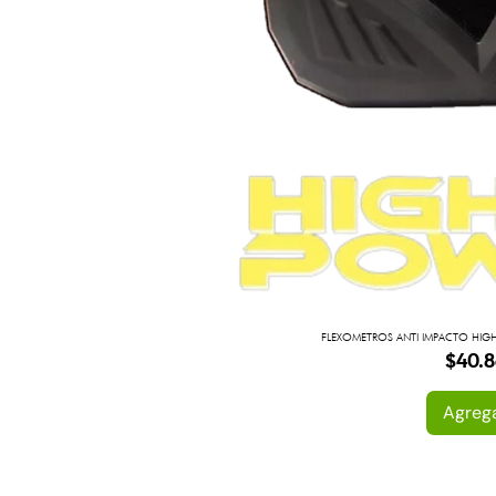
FLEXOMETROS ANTI IMPACTO HIGH 
Preci
$40.8
Agreg