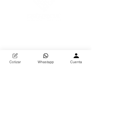
Descubre la excelencia en herrería y decoración en
Distribuidora REHNOS. Especializados en
protecciones de puertas, decoración de cortinas,
forjados y fundición de bronce, ofrecemos productos
duraderos y elegantes. Nuestra dedicación a la
calidad y la creatividad transformará tus espacios
Cotizar
Whastapp
Cuenta
con estilo incomparable.
Contactar Ahora
¡Potencia tu inventario al por mayor con
Distribuidora REHNOS!
Contáctanos y
descubre la elegancia que marcará la
diferencia en tus ventas.
Facebook
Instagram