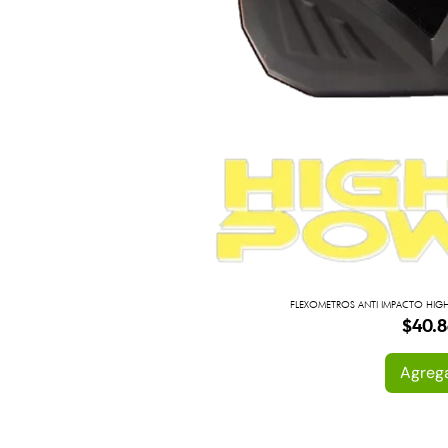
FLEXOMETROS ANTI IMPACTO HIGH 
Preci
$40.8
Agreg