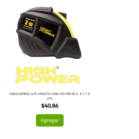
FLEXOMETROS ANTI IMPACTO HIGH POWER DE 3, 5 Y 7.5
MTS
Precio
$40.86
Agregar