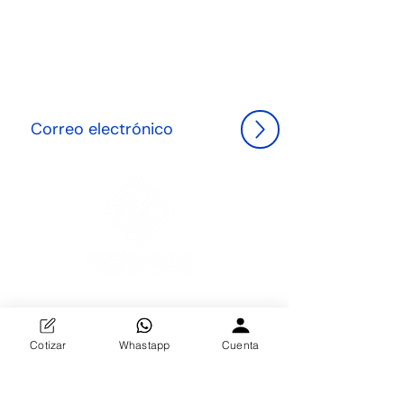
NEWLETTER
Suscríbete hoy y sé el primero en descubrir las últimas
tendencias en herrería y decoración, además de
recibir ofertas exclusivas para transformar tu espacio
con elegancia."
Descubre la excelencia en herrería y decoración en
Distribuidora REHNOS. Especializados en
protecciones de puertas, decoración de cortinas,
Cotizar
Whastapp
Cuenta
forjados y fundición de bronce, ofrecemos productos
duraderos y elegantes. Nuestra dedicación a la
calidad y la creatividad transformará tus espacios