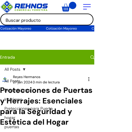
Entrada
All Posts
Reyes Hermanos
All Posts
27 jun 2024
3 min de lectura
Protecciones de Puertas
Decoraciones
y Herrajes: Esenciales
Interiores
Pretecciones para Puerta
para la Seguridad y
hogar
Estética del Hogar
puertas