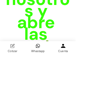
s y 
abre 
las 
puertas
 de tus 
Cotizar
Whastapp
Cuenta
sueños!
toca puertas
Consejos
Emprendimiento
Ingresos