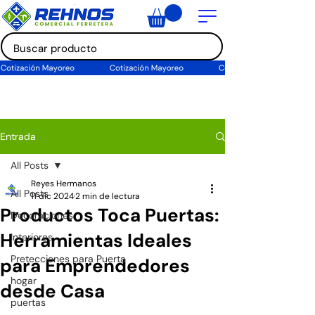
Entrada
All Posts
Reyes Hermanos
All Posts
11 dic 2024
2 min de lectura
Productos Toca Puertas:
Decoraciones
Herramientas Ideales
Interiores
Pretecciones para Puerta
para Emprendedores
hogar
desde Casa
puertas