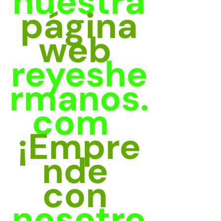
nuestra
página 
web
reyeshe
rmanos.
com
¡Empre
nde 
con 
nosotro