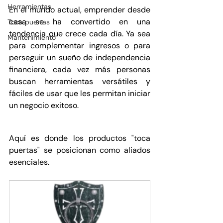
Herramientas
En el mundo actual, emprender desde 
casa se ha convertido en una 
Toca puertas
tendencia que crece cada día. Ya sea 
Mantenimiento
para complementar ingresos o para 
perseguir un sueño de independencia 
financiera, cada vez más personas 
buscan herramientas versátiles y 
fáciles de usar que les permitan iniciar 
un negocio exitoso. 
Aquí es donde los productos "toca 
puertas" se posicionan como aliados 
esenciales.