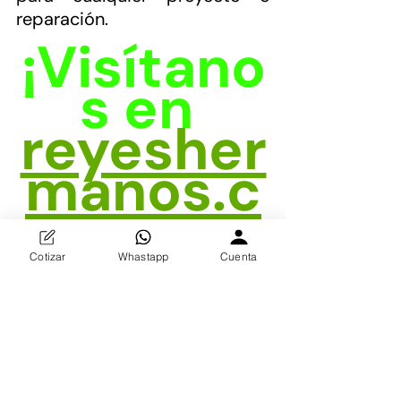
reparación.
¡Visítano
s en 
reyesher
manos.c
om
y
descubr
Cotizar
Whastapp
Cuenta
e por 
qué 
somos 