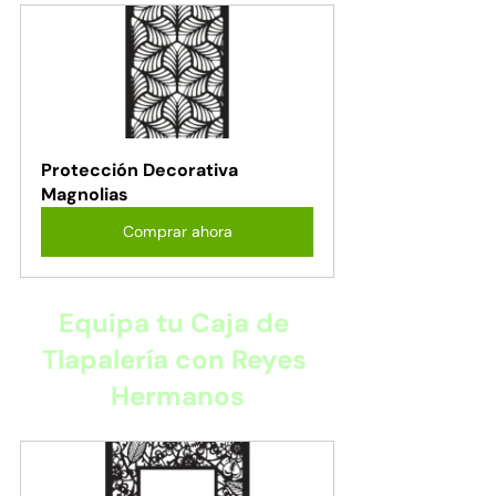
Protección Decorativa 
Magnolias
Comprar ahora
Equipa tu Caja de 
Tlapalería con Reyes 
Hermanos