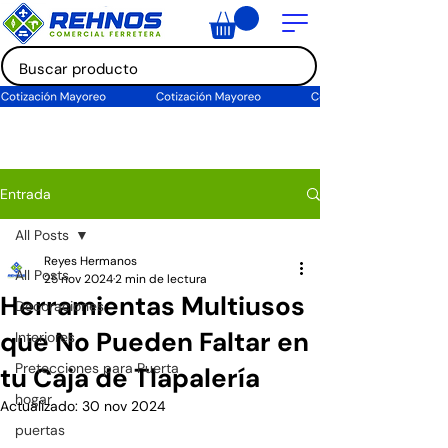
Entrada
All Posts
Reyes Hermanos
All Posts
25 nov 2024
2 min de lectura
Herramientas Multiusos
Decoraciones
que No Pueden Faltar en
Interiores
Pretecciones para Puerta
tu Caja de Tlapalería
hogar
Actualizado:
30 nov 2024
puertas